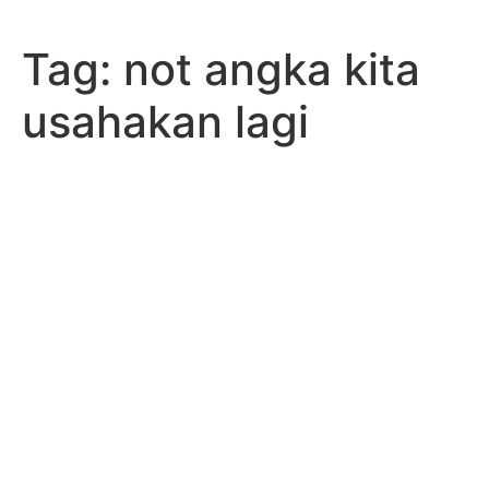
Skip
to
Tag:
not angka kita
content
usahakan lagi