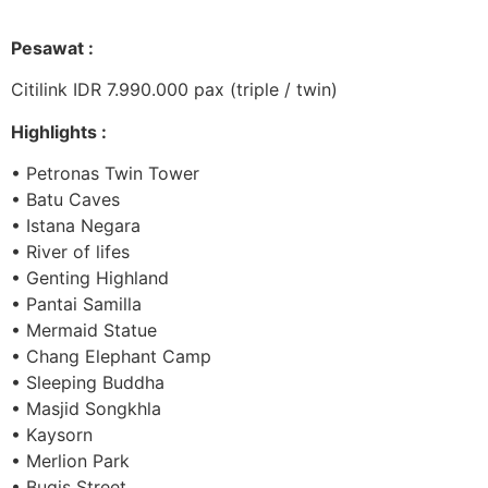
Skip
to
Pesawat :
content
Citilink IDR 7.990.000 pax (triple / twin)
Highlights :
• Petronas Twin Tower
• Batu Caves
• Istana Negara
• River of lifes
• Genting Highland
• Pantai Samilla
• Mermaid Statue
• Chang Elephant Camp
• Sleeping Buddha
• Masjid Songkhla
• Kaysorn
• Merlion Park
• Bugis Street